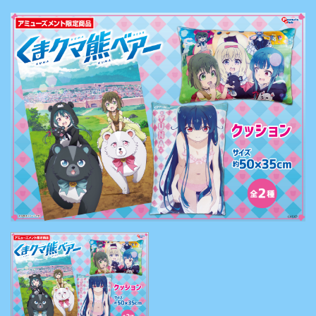
式】ピ
ーナッ
ツクラ
ブのプ
ライズ
商品の
Xはこ
ちら