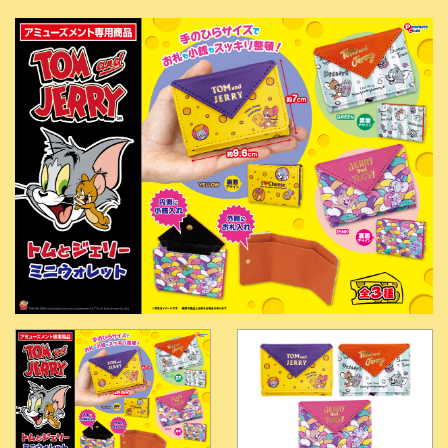
式】ピ
ーナッ
ツクラ
ブのプ
ライズ
商品の
Xはこ
ちら