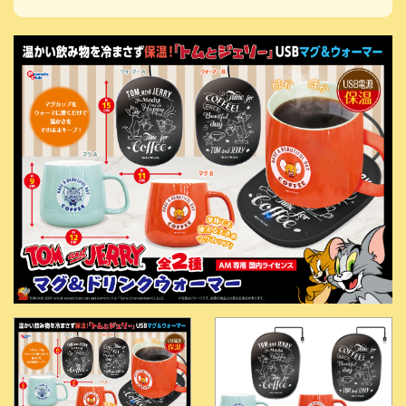
【公
式】ピ
ーナッ
ツクラ
ブのプ
ライズ
商品の
Xはこ
ちら