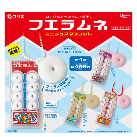
【公
株式会
式】ピ
社ピー
ーナッ
ナッ
ツクラ
ツ・ク
ブのカ
ラブ
プセル
カプセ
トイの
ルトイ
Xはこ
メーカ
ちら
ーの人
（公
式）のI
nstag
ramは
こちら