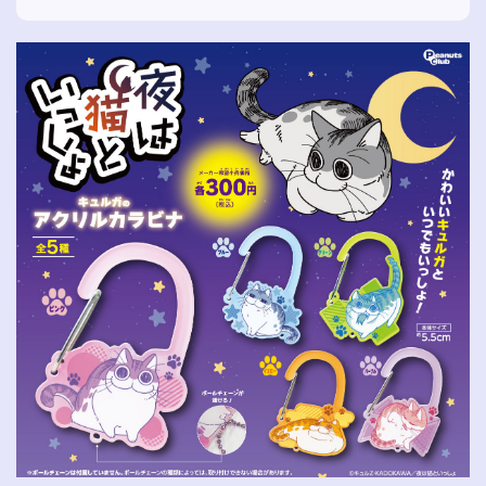
【公
株式会
式】ピ
社ピー
ーナッ
ナッ
ツクラ
ツ・ク
ブのカ
ラブ
プセル
カプセ
トイの
ルトイ
Xはこ
メーカ
ちら
ーの人
（公
式）のI
nstag
ramは
こちら