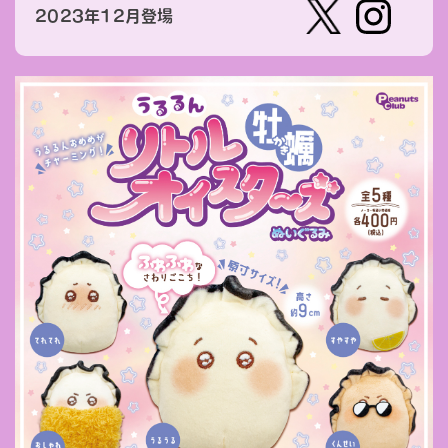
2023年12月登場
【公
株式会
式】ピ
社ピー
ーナッ
ナッ
ツクラ
ツ・ク
ブのカ
ラブ
プセル
カプセ
トイの
ルトイ
Xはこ
メーカ
ちら
ーの人
（公
式）のI
nstag
ramは
こちら