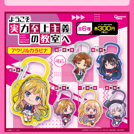
【公
株式会
式】ピ
社ピー
ーナッ
ナッ
ツクラ
ツ・ク
ブのカ
ラブ
プセル
カプセ
トイの
ルトイ
Xはこ
メーカ
ちら
ーの人
（公
式）のI
nstag
ramは
こちら