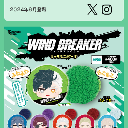
2024年6月登場
【公
株式会
式】ピ
社ピー
ーナッ
ナッ
ツクラ
ツ・ク
ブのカ
ラブ
プセル
カプセ
トイの
ルトイ
Xはこ
メーカ
ちら
ーの人
（公
式）のI
nstag
ramは
こちら