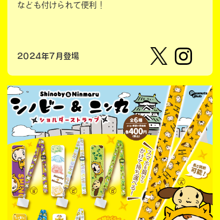
なども付けられて便利！
2024年7月登場
【公
株式会
式】ピ
社ピー
ーナッ
ナッ
ツクラ
ツ・ク
ブのカ
ラブ
プセル
カプセ
トイの
ルトイ
Xはこ
メーカ
ちら
ーの人
（公
式）のI
nstag
ramは
こちら