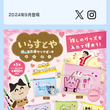
2024年9月登場
【公
株式会
式】ピ
社ピー
ーナッ
ナッ
ツクラ
ツ・ク
ブのカ
ラブ
プセル
カプセ
トイの
ルトイ
Xはこ
メーカ
ちら
ーの人
（公
式）のI
nstag
ramは
こちら