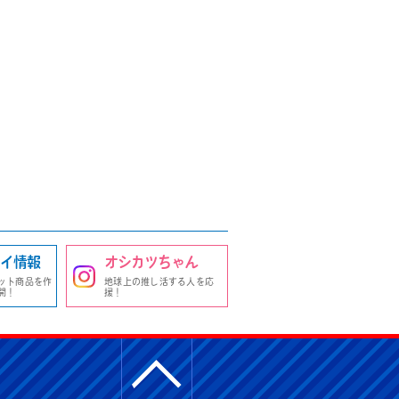
イ情報
オシカツちゃん
ット商品を作
地球上の推し活する人を応
開！
援！