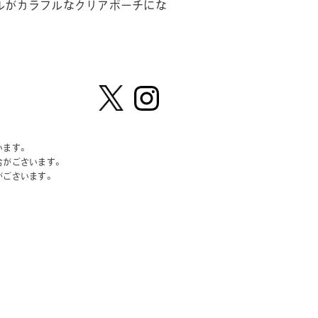
ルがカラフルなクリアポーチにな
【公
株式会
式】ピ
社ピー
います。
ーナッ
ナッ
合がございます。
ツクラ
ツ・ク
がございます。
ブのカ
ラブ
プセル
カプセ
トイの
ルトイ
Xはこ
メーカ
ちら
ーの人
（公
式）のI
nstag
ramは
こちら