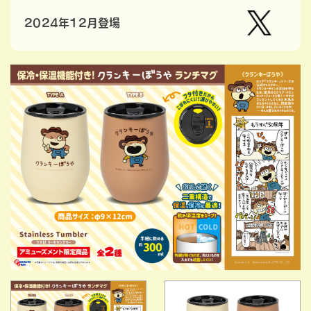
2024年12月登場
【公
式】ピ
ーナッ
ツクラ
ブのプ
ライズ
商品の
Xはこ
ちら