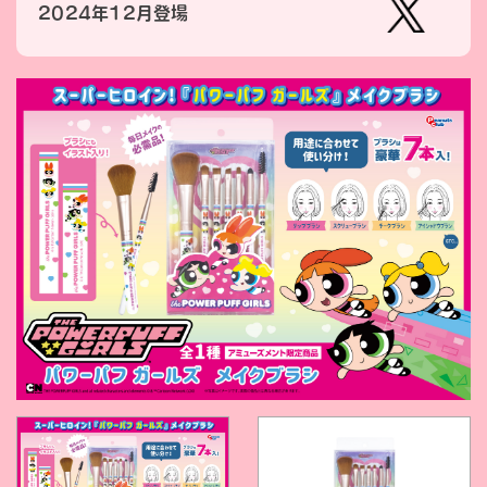
2024年12月登場
【公
式】ピ
ーナッ
ツクラ
ブのプ
ライズ
商品の
Xはこ
ちら