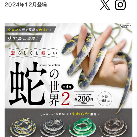
2024年12月登場
【公
株式会
式】ピ
社ピー
ーナッ
ナッ
ツクラ
ツ・ク
ブのカ
ラブ
プセル
カプセ
トイの
ルトイ
Xはこ
メーカ
ちら
ーの人
（公
式）のI
nstag
ramは
こちら