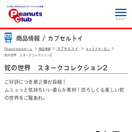
人に楽しみを与えるエ
ンターテイメント企
商品情報 /
カプセルトイ
業 Peanuts club
カプセルトイ
Peanutsclubホーム
商品情報
キャラクターなし
蛇の世界 スネークコレクション2
蛇の世界 スネークコレクション2
ご好評につき第２弾が投稿！
ムニュっと気持ちいい柔らか素材！恐ろしくも美しい蛇
の世界をご覧あれ。