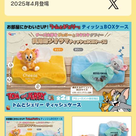
2025年4月登場
【公
式】ピ
ーナッ
ツクラ
ブのプ
ライズ
商品の
Xはこ
ちら