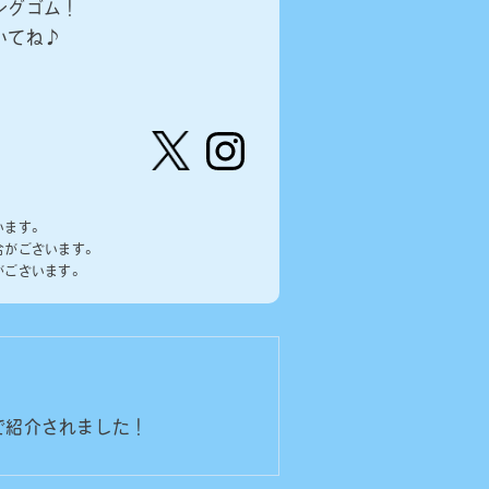
ングゴム！
いてね♪
【公
株式会
式】ピ
社ピー
います。
ーナッ
ナッ
合がございます。
ツクラ
ツ・ク
がございます。
ブのカ
ラブ
プセル
カプセ
トイの
ルトイ
Xはこ
メーカ
ちら
ーの人
（公
式）のI
nstag
で紹介されました！
ramは
こちら