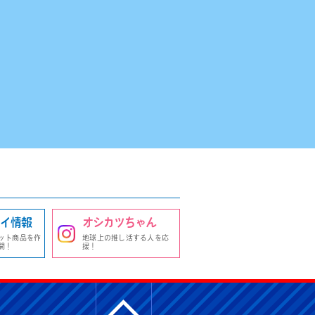
イ情報
オシカツちゃん
ット商品を作
地球上の推し活する人を応
開！
援！