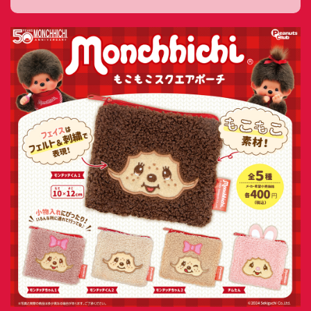
【公
株式会
式】ピ
社ピー
ーナッ
ナッ
ツクラ
ツ・ク
ブのカ
ラブ
プセル
カプセ
トイの
ルトイ
Xはこ
メーカ
ちら
ーの人
（公
式）のI
nstag
ramは
こちら