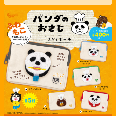
【公
株式会
式】ピ
社ピー
ーナッ
ナッ
ツクラ
ツ・ク
ブのカ
ラブ
プセル
カプセ
トイの
ルトイ
Xはこ
メーカ
ちら
ーの人
（公
式）のI
nstag
ramは
こちら