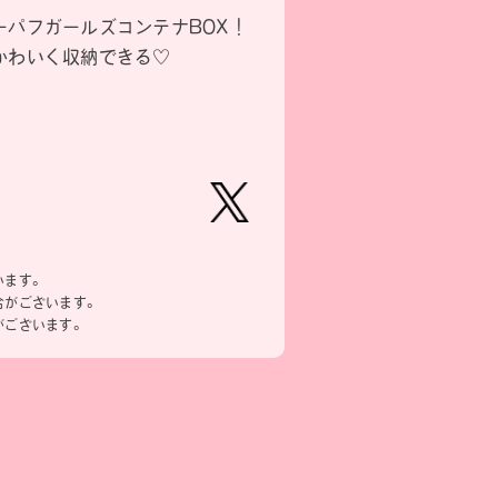
゚フガールズコンテナBOX！
かわいく収納できる♡
【公
式】ピ
います。
ーナッ
合がございます。
ツクラ
がございます。
ブのプ
ライズ
商品の
Xはこ
ちら