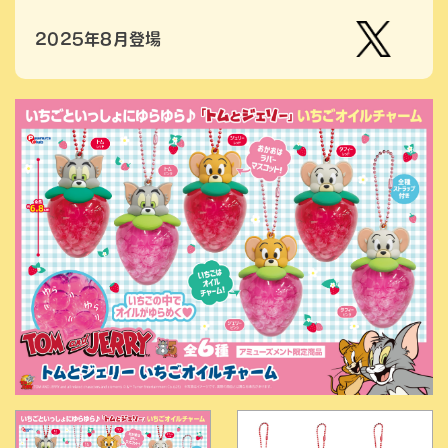
2025年8月登場
【公
式】ピ
ーナッ
ツクラ
ブのプ
ライズ
商品の
Xはこ
ちら