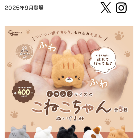
2025年9月登場
【公
株式会
式】ピ
社ピー
ーナッ
ナッ
ツクラ
ツ・ク
ブのカ
ラブ
プセル
カプセ
トイの
ルトイ
Xはこ
メーカ
ちら
ーの人
（公
式）のI
nstag
ramは
こちら