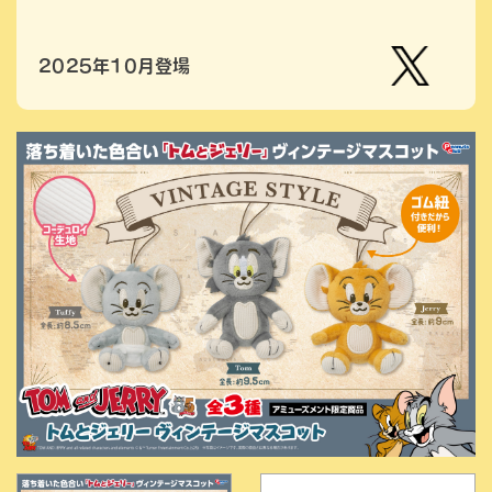
2025年10月登場
【公
式】ピ
ーナッ
ツクラ
ブのプ
ライズ
商品の
Xはこ
ちら