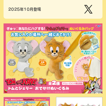
2025年10月登場
【公
式】ピ
ーナッ
ツクラ
ブのプ
ライズ
商品の
Xはこ
ちら