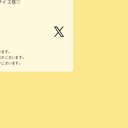
サイズ感♡
【公
式】ピ
います。
ーナッ
合がございます。
ツクラ
がございます。
ブのプ
ライズ
商品の
Xはこ
ちら