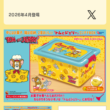
2026年4月登場
【公
式】ピ
ーナッ
ツクラ
ブのプ
ライズ
商品の
Xはこ
ちら