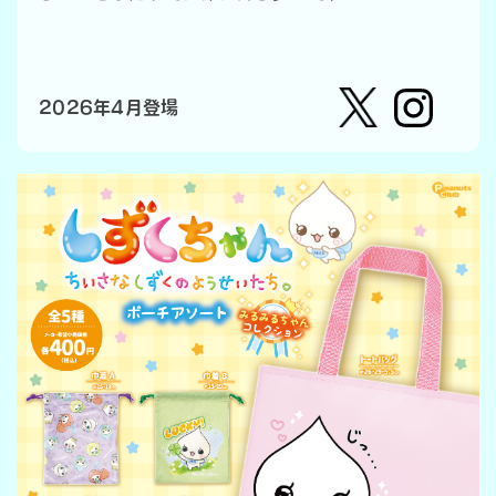
2026年4月登場
【公
株式会
式】ピ
社ピー
ーナッ
ナッ
ツクラ
ツ・ク
ブのカ
ラブ
プセル
カプセ
トイの
ルトイ
Xはこ
メーカ
ちら
ーの人
（公
式）のI
nstag
ramは
こちら