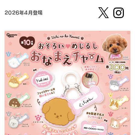
2026年4月登場
【公
株式会
式】ピ
社ピー
ーナッ
ナッ
ツクラ
ツ・ク
ブのカ
ラブ
プセル
カプセ
トイの
ルトイ
Xはこ
メーカ
ちら
ーの人
（公
式）のI
nstag
ramは
こちら