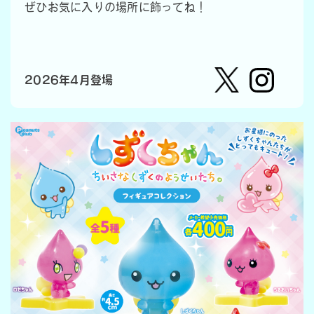
ぜひお気に入りの場所に飾ってね！
2026年4月登場
【公
株式会
式】ピ
社ピー
ーナッ
ナッ
ツクラ
ツ・ク
ブのカ
ラブ
プセル
カプセ
トイの
ルトイ
Xはこ
メーカ
ちら
ーの人
（公
式）のI
nstag
ramは
こちら