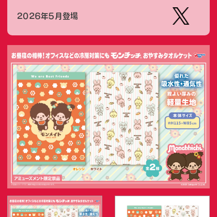
2026年5月登場
【公
式】ピ
ーナッ
ツクラ
ブのプ
ライズ
商品の
Xはこ
ちら