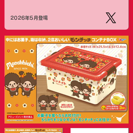
2026年5月登場
【公
式】ピ
ーナッ
ツクラ
ブのプ
ライズ
商品の
Xはこ
ちら