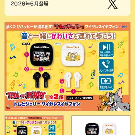
2026年5月登場
【公
式】ピ
ーナッ
ツクラ
ブのプ
ライズ
商品の
Xはこ
ちら