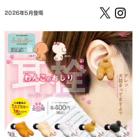
2026年5月登場
【公
株式会
式】ピ
社ピー
ーナッ
ナッ
ツクラ
ツ・ク
ブのカ
ラブ
プセル
カプセ
トイの
ルトイ
Xはこ
メーカ
ちら
ーの人
（公
式）のI
nstag
ramは
こちら