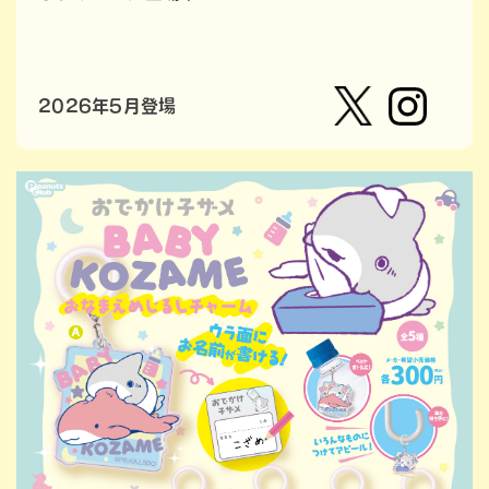
2026年5月登場
【公
株式会
式】ピ
社ピー
ーナッ
ナッ
ツクラ
ツ・ク
ブのカ
ラブ
プセル
カプセ
トイの
ルトイ
Xはこ
メーカ
ちら
ーの人
（公
式）のI
nstag
ramは
こちら