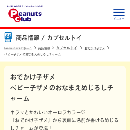
人に楽しみを与えるエ
ンターテイメント企
商品情報 /
カプセルトイ
業 Peanuts club
カプセルトイ
Peanutsclubホーム
商品情報
おでかけ子ザメ
ベビー子ザメのおなまえめじるしチャーム
おでかけ子ザメ
ベビー子ザメのおなまえめじるしチ
ャーム
キラッとかわいいオーロラカラー♡
『おでかけ子ザメ』から裏面に名前が書けるめじる
しチャームが登場！