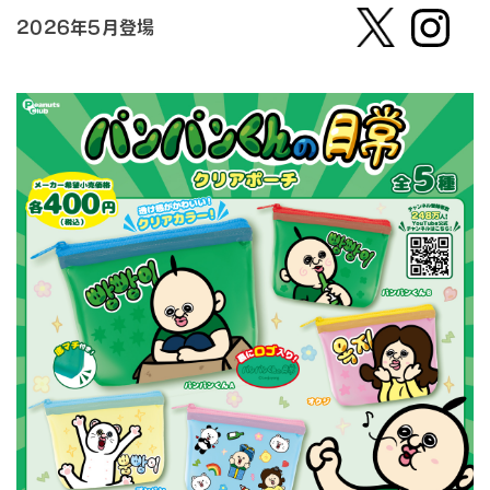
2026年5月登場
【公
株式会
式】ピ
社ピー
ーナッ
ナッ
ツクラ
ツ・ク
ブのカ
ラブ
プセル
カプセ
トイの
ルトイ
Xはこ
メーカ
ちら
ーの人
（公
式）のI
nstag
ramは
こちら