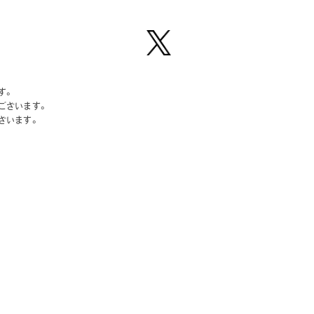
【公
式】ピ
す。
ーナッ
ございます。
ツクラ
ざいます。
ブのプ
ライズ
商品の
Xはこ
ちら