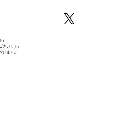
【公
式】ピ
す。
ーナッ
ございます。
ツクラ
ざいます。
ブのプ
ライズ
商品の
Xはこ
ちら