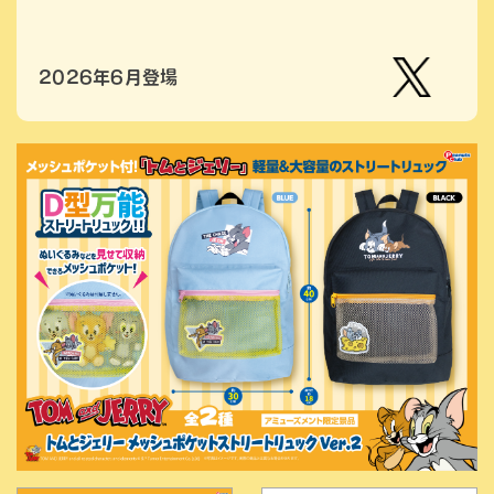
2026年6月登場
【公
式】ピ
ーナッ
ツクラ
ブのプ
ライズ
商品の
Xはこ
ちら