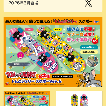
2026年6月登場
【公
式】ピ
ーナッ
ツクラ
ブのプ
ライズ
商品の
Xはこ
ちら