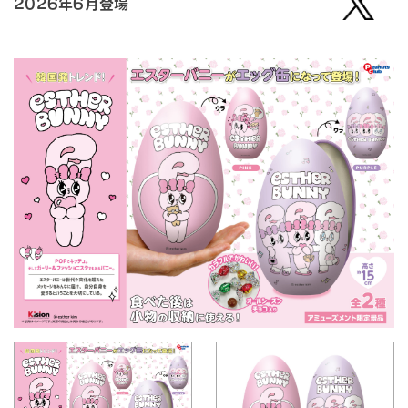
2026年6月登場
【公
式】ピ
ーナッ
ツクラ
ブのプ
ライズ
商品の
Xはこ
ちら