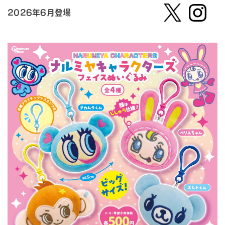
2026年6月登場
【公
株式会
式】ピ
社ピー
ーナッ
ナッ
ツクラ
ツ・ク
ブのカ
ラブ
プセル
カプセ
トイの
ルトイ
Xはこ
メーカ
ちら
ーの人
（公
式）のI
nstag
ramは
こちら