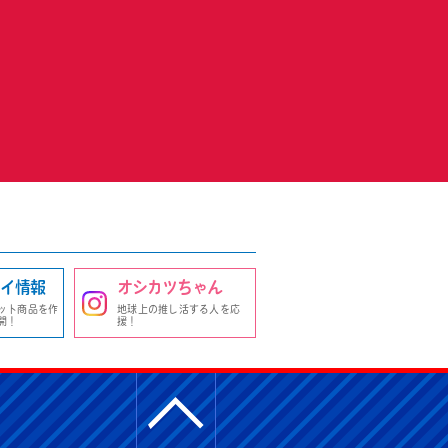
イ情報
オシカツちゃん
ット商品を作
地球上の推し活する人を応
開！
援！