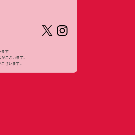
【公
株式会
式】ピ
社ピー
います。
ーナッ
ナッ
合がございます。
ツクラ
ツ・ク
がございます。
ブのカ
ラブ
プセル
カプセ
トイの
ルトイ
Xはこ
メーカ
ちら
ーの人
（公
式）のI
nstag
ramは
こちら