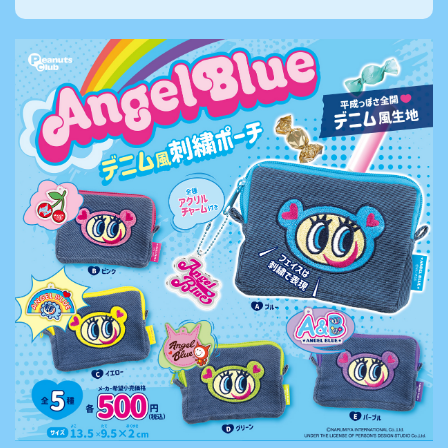
【公
株式会
式】ピ
社ピー
ーナッ
ナッ
ツクラ
ツ・ク
ブのカ
ラブ
プセル
カプセ
トイの
ルトイ
Xはこ
メーカ
ちら
ーの人
（公
式）のI
nstag
ramは
こちら