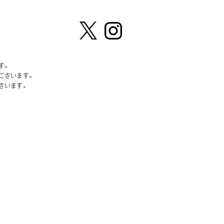
【公
株式会
式】ピ
社ピー
す。
ーナッ
ナッ
ございます。
ツクラ
ツ・ク
ざいます。
ブのカ
ラブ
プセル
カプセ
トイの
ルトイ
Xはこ
メーカ
ちら
ーの人
（公
式）のI
nstag
ramは
こちら