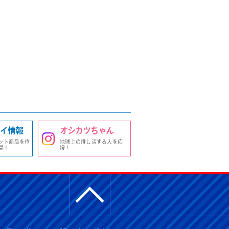
イ情報
オシカツちゃん
ット商品を作
地球上の推し活する人を応
開！
援！