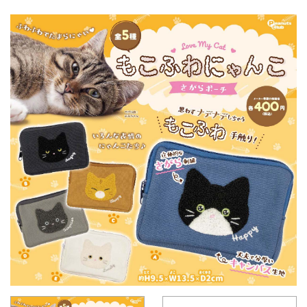
式】ピ
社ピー
ーナッ
ナッ
ツクラ
ツ・ク
ブのカ
ラブ
プセル
カプセ
トイの
ルトイ
Xはこ
メーカ
ちら
ーの人
（公
式）のI
nstag
ramは
こちら