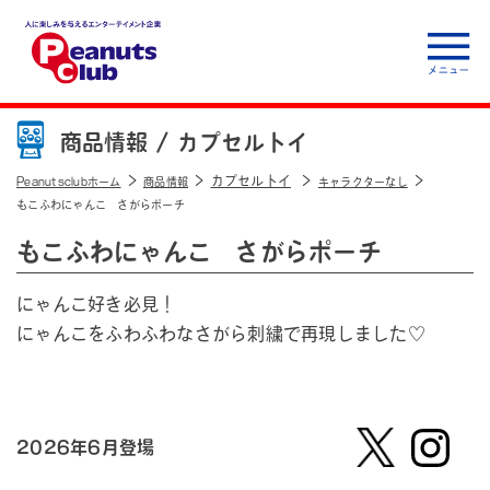
人に楽しみを与えるエ
ンターテイメント企
商品情報 /
カプセルトイ
業 Peanuts club
カプセルトイ
Peanutsclubホーム
商品情報
キャラクターなし
もこふわにゃんこ さがらポーチ
もこふわにゃんこ さがらポーチ
にゃんこ好き必見！
にゃんこをふわふわなさがら刺繍で再現しました♡
2026年6月登場
【公
株式会