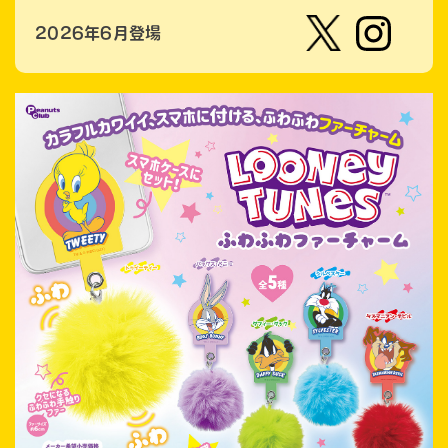
2026年6月登場
【公
株式会
式】ピ
社ピー
ーナッ
ナッ
ツクラ
ツ・ク
ブのカ
ラブ
プセル
カプセ
トイの
ルトイ
Xはこ
メーカ
ちら
ーの人
（公
式）のI
nstag
ramは
こちら