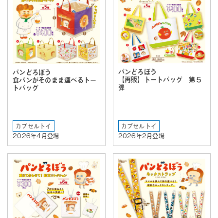
パンどろぼう
パンどろぼう
【再販】トートバッグ 第５
食パンがそのまま運べるトー
弾
トバッグ
カプセルトイ
カプセルトイ
2026年4月登場
2026年2月登場