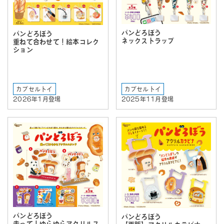
パンどろぼう
パンどろぼう
ネックストラップ
重ねて合わせて！絵本コレク
ション
カプセルトイ
カプセルトイ
2026年1月登場
2025年11月登場
パンどろぼう
パンどろぼう
走って！ゆらゆらアクリルス