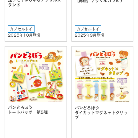
【再販】アクリルカラビナ
タンド
カプセルトイ
カプセルトイ
2025年10月登場
2025年9月登場
パンどろぼう
パンどろぼう
トートバッグ 第5弾
ダイカットマグネットクリッ
プ