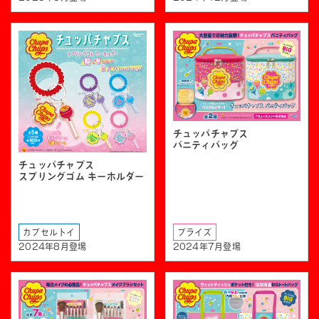
チュッパチャプス
バニティバッグ
チュッパチャプス
スプリングゴム キーホルダー
カプセルトイ
プライズ
2024年8月登場
2024年7月登場