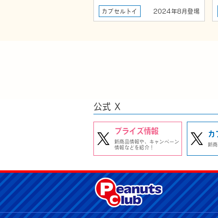
カプセルトイ
2024年8月登場
公式 X
プライズ情報
カ
新商品情報や、キャンペーン
新商
情報などを紹介！