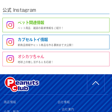
公式 Instagram
ペット関連情報
ペット用品・雑貨の最新情報をご紹介！
カプセルトイ情報
新商品情報やヒット商品を作る裏側まで大公開！
オシカツちゃん
地球上の推し活する人を応援！
商品情報
会社情報
会社案内
小売・販売