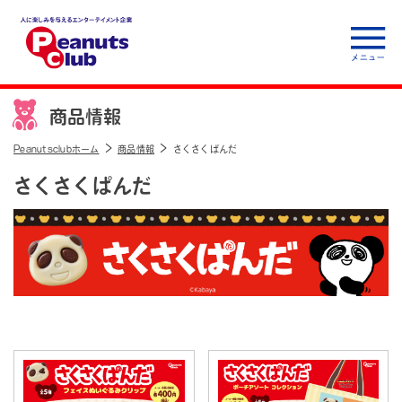
人に楽しみを与えるエ
ンターテイメント企
商品情報
業 Peanuts club
Peanutsclubホーム
商品情報
さくさくぱんだ
さくさくぱんだ