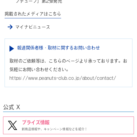
プチューブ」第2弾発売
掲載されたメディアはこちら
マイナビニュース
報道関係者様・取材に関するお問い合わせ
取材のご依頼等は、こちらのページより承っております。お
気軽にお問い合わせください。
https://www.peanuts-club.co.jp/about/contact/
公式 X
プライズ情報
新商品情報や、キャンペーン情報などを紹介！