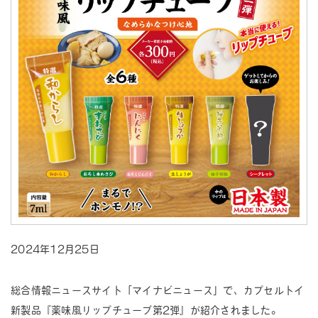
2024年12月25日
総合情報ニュースサイト「マイナビニュース」で、カプセルトイ
新製品『薬味風リップチューブ第2弾』が紹介されました。